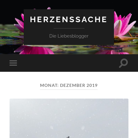
HERZENSSACHE
Die Liebesblogger
Suchfe
Mobile-
ein-/a
Menü
ein-/ausblenden
MONAT:
DEZEMBER 2019