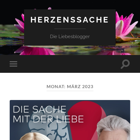
HERZENSSACHE
Die Liebesblogger
Suchfe
Mobile-
ein-/a
Menü
ein-/ausblenden
MONAT:
MÄRZ 2023