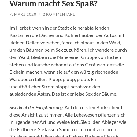
Warum macht Sex Spaß?
7. MÄRZ 2020
/
2 KOMMENTARE
Im Herbst, wenn in der Stadt die herabfallenden
Kastanien die Dächer und Kühlerhauben der Autos mit
kleinen Dellen versehen, fahre ich hinaus in den Wald,
um den Bäumen beim Sex zuzuhören. Ich wandere durch
den Wald, bleibe in die Nähe einer Gruppe von Eichen
stehen und lausche gebannt auf das Geräusch, dass die
Eicheln machen, wenn sie auf den würzig riechenden
Waldboden fallen. Plopp, plopp, plopp. Ein
unaufhörlicher Strom ploppt herab von den
ausladenden Ästen. Das ist der leise Sex der Bäume.
Sex dient der Fortpflanzung.
Auf den ersten Blick scheint
diese Ansicht zu stimmen. Alle Lebewesen pflanzen sich
in irgendeiner Art und Weise fort. Sie bilden Ableger wie
die Erdbeere. Sie lassen Samen reifen und von ihren
Zweigen herabfallen wie die Eichen. Sie legen Eier ab