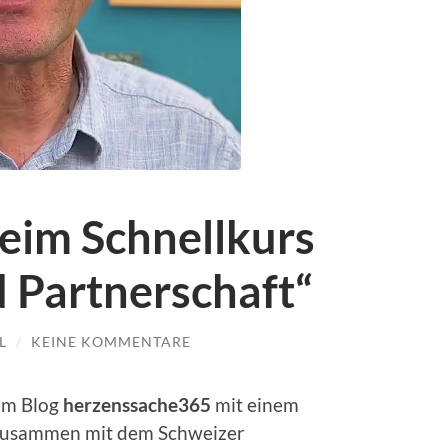
im Schnellkurs
d Partnerschaft“
L
/
KEINE KOMMENTARE
dem Blog
herzenssache365
mit einem
r zusammen mit dem Schweizer