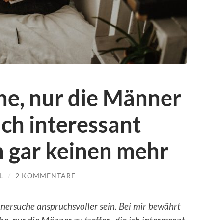
che, nur die Männer
 ich interessant
ch gar keinen mehr
L
/
2 KOMMENTARE
tnersuche anspruchsvoller sein. Bei mir bewährt
che, nur die Männer zu treffen, die ich interessant