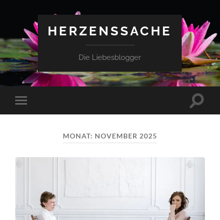
HERZENSSACHE
Die Liebesblogger
Suchfe
Mobile-
ein-/a
Menü
ein-/ausblenden
MONAT:
NOVEMBER 2025