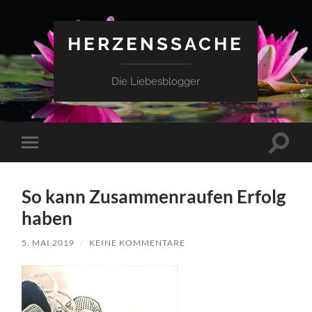
HERZENSSACHE
Die Liebesblogger
Suchfe
Mobile-
ein-/a
Menü
ein-/ausblenden
So kann Zusammenraufen Erfolg
haben
5. MAI 2019
/
KEINE KOMMENTARE