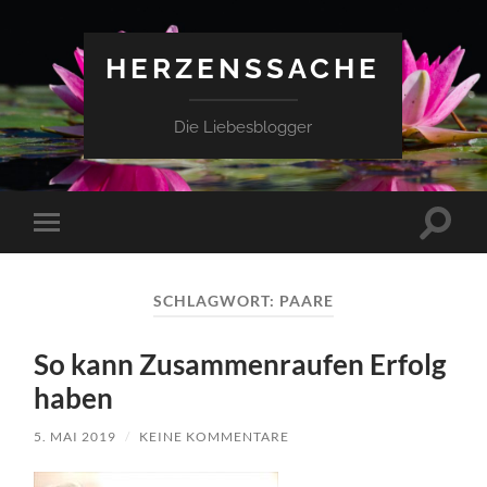
HERZENSSACHE
Die Liebesblogger
Suchfe
Mobile-
ein-/a
Menü
ein-/ausblenden
SCHLAGWORT:
PAARE
So kann Zusammenraufen Erfolg
haben
5. MAI 2019
/
KEINE KOMMENTARE