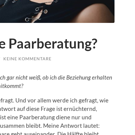
ne Paarberatung?
/
KEINE KOMMENTARE
h gar nicht weiß, ob ich die Beziehung erhalten
 mitkommt?
ragt. Und vor allem werde ich gefragt, wie
ntwort auf diese Frage ist ernüchternd,
st eine Paarberatung diene nur und
 zusammen bleibt. Meine Antwort lautet:
aare geht auseinander. Die Hälfte bleibt