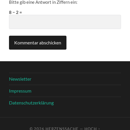
Bitte gib eine Antwort in Ziffern ein:
8 − 2 =
Newsletter
Impressum
Datenschutzerklärung
© 2026
HERZENSSACHE
—
HOCH ↑