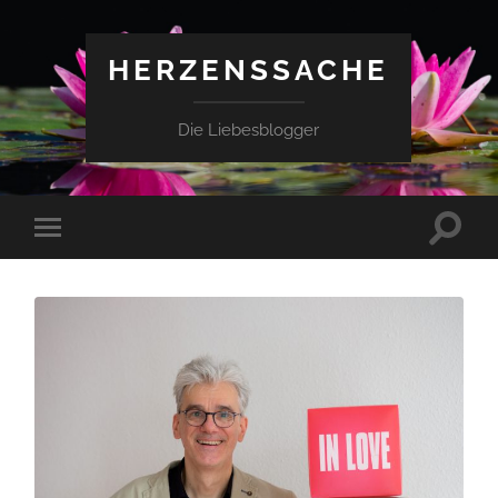
HERZENSSACHE
Die Liebesblogger
Suchfe
Mobile-
ein-/a
Menü
ein-/ausblenden