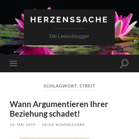
HERZENSSACHE
Die Liebesblogger
Suchfe
Mobile-
ein-/a
Menü
ein-/ausblenden
SCHLAGWORT:
STREIT
Wann Argumentieren Ihrer
Beziehung schadet!
10. MAI 2019
/
KEINE KOMMENTARE