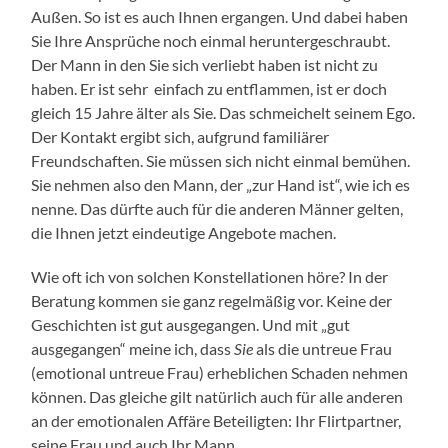
Außen. So ist es auch Ihnen ergangen. Und dabei haben
Sie Ihre Ansprüche noch einmal heruntergeschraubt.
Der Mann in den Sie sich verliebt haben ist nicht zu
haben. Er ist sehr einfach zu entflammen, ist er doch
gleich 15 Jahre älter als Sie. Das schmeichelt seinem Ego.
Der Kontakt ergibt sich, aufgrund familiärer
Freundschaften. Sie müssen sich nicht einmal bemühen.
Sie nehmen also den Mann, der „zur Hand ist“, wie ich es
nenne. Das dürfte auch für die anderen Männer gelten,
die Ihnen jetzt eindeutige Angebote machen.
Wie oft ich von solchen Konstellationen höre? In der
Beratung kommen sie ganz regelmäßig vor. Keine der
Geschichten ist gut ausgegangen. Und mit „gut
ausgegangen“ meine ich, dass
Sie
als die untreue Frau
(emotional untreue Frau) erheblichen Schaden nehmen
können. Das gleiche gilt natürlich auch für alle anderen
an der emotionalen Affäre Beteiligten: Ihr Flirtpartner,
seine Frau und auch Ihr Mann.