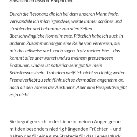
Anwesenheit unserer Ehepartner.
Durch die Resonanz die ich bei dem anderen Mann finde,
verwandele ich mich irgendwie, werde immer schöner und
strahlender und bekomme von allen Seiten
überschwängliche Komplimente. Plötzlich habe ich auch in
anderen Zusammenhängen eine Reihe von Verehrern, die
mir das teilweise auch noch sagen, trotz meiner Ehe – das
kommt alles unerwartet und zu meinem grenzenlosen
Erstaunen. Und es ist natürlich sehr gut für mein
Selbstbewusstsein. Trotzdem weiß ich nicht so richtig weiter.
Fremdverliebt zu sein fühlt sich so dermaßen angenehm an,
nach all den Jahren der Abstinenz. Aber eine Perspektive gibt
es ja nicht.
Sie begnügen sich in der Liebe in meinen Augen gerne
mit den besonders niedrig hängenden Früchten – und
halten das für eine gute Strategie für das Lebensglück.