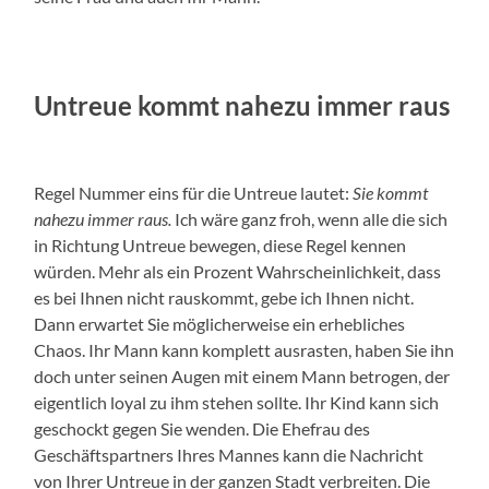
Untreue kommt nahezu immer raus
Regel Nummer eins für die Untreue lautet:
Sie kommt
nahezu immer raus.
Ich wäre ganz froh, wenn alle die sich
in Richtung Untreue bewegen, diese Regel kennen
würden. Mehr als ein Prozent Wahrscheinlichkeit, dass
es bei Ihnen nicht rauskommt, gebe ich Ihnen nicht.
Dann erwartet Sie möglicherweise ein erhebliches
Chaos. Ihr Mann kann komplett ausrasten, haben Sie ihn
doch unter seinen Augen mit einem Mann betrogen, der
eigentlich loyal zu ihm stehen sollte. Ihr Kind kann sich
geschockt gegen Sie wenden. Die Ehefrau des
Geschäftspartners Ihres Mannes kann die Nachricht
von Ihrer Untreue in der ganzen Stadt verbreiten. Die