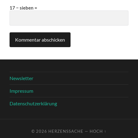
17 − sieben =
Newsletter
Impressum
Datenschutzerklärung
© 2026
HERZENSSACHE
—
HOCH ↑